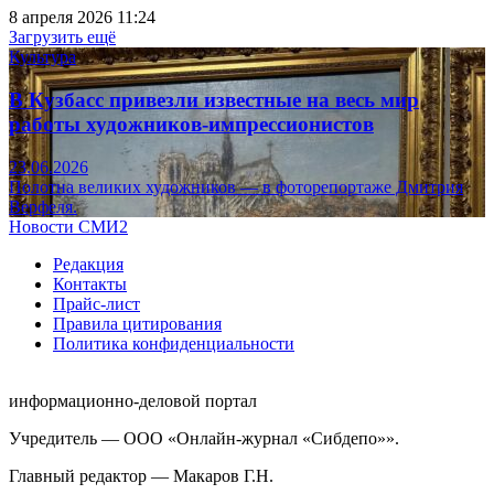
8 апреля 2026 11:24
Загрузить ещё
Культура
В Кузбасс привезли известные на весь мир
работы художников-импрессионистов
23.06.2026
Полотна великих художников — в фоторепортаже Дмитрия
Верфеля.
Новости СМИ2
Редакция
Контакты
Прайс-лист
Правила цитирования
Политика конфиденциальности
информационно-деловой портал
Учредитель — ООО «Онлайн-журнал «Сибдепо»».
Главный редактор — Макаров Г.Н.