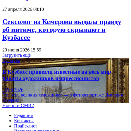
27 апреля 2026 08:10
Сексолог из Кемерова выдала правду
об интиме, которую скрывают в
Кузбассе
29 июня 2026 15:59
Загрузить ещё
Культура
В Кузбасс привезли известные на весь мир
работы художников-импрессионистов
23.06.2026
Полотна великих художников — в фоторепортаже Дмитрия
Верфеля.
Новости СМИ2
Редакция
Контакты
Прайс-лист