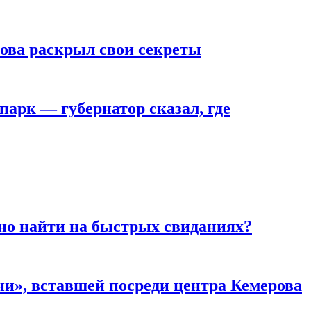
рова раскрыл свои секреты
парк — губернатор сказал, где
но найти на быстрых свиданиях?
и», вставшей посреди центра Кемерова