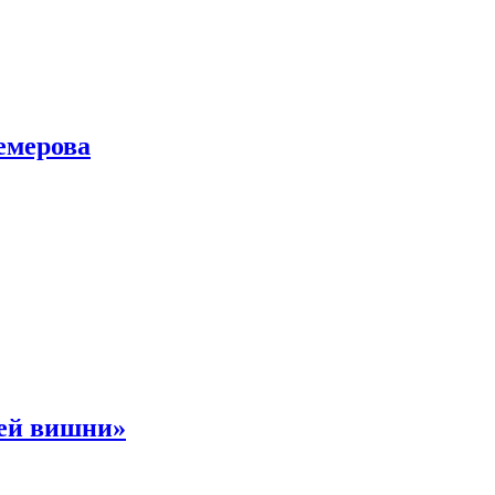
емерова
ней вишни»