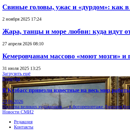
Свиные головы, ужас и «дурдом»: как 
2 ноября 2025 17:24
Жара, танцы и море любви: куда идут о
27 апреля 2026 08:10
Кемеровчанам массово «моют мозги» и 
31 июля 2025 13:25
Загрузить ещё
Культура
В Кузбасс привезли известные на весь мир рабо
23.06.2026
Полотна великих художников — в фоторепортаже Дмитрия Вер
Новости СМИ2
Редакция
Контакты