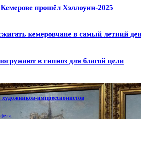
в Кемерове прошёл Хэллоуин-2025
тжигать кемеровчане в самый летний де
погружают в гипноз для благой цели
ты художников-импрессионистов
феля.