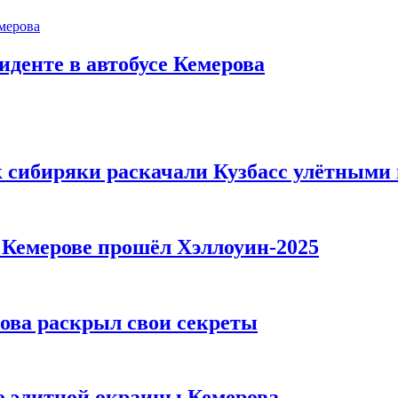
иденте в автобусе Кемерова
к сибиряки раскачали Кузбасс улётными
в Кемерове прошёл Хэллоуин-2025
рова раскрыл свои секреты
то элитной окраины Кемерова