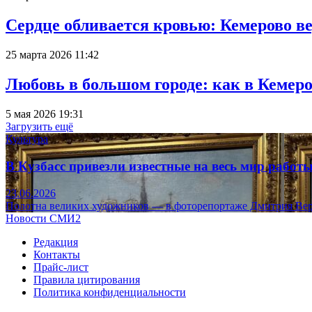
Сердце обливается кровью: Кемерово 
25 марта 2026 11:42
Любовь в большом городе: как в Кемеро
5 мая 2026 19:31
Загрузить ещё
Культура
В Кузбасс привезли известные на весь мир рабо
23.06.2026
Полотна великих художников — в фоторепортаже Дмитрия Вер
Новости СМИ2
Редакция
Контакты
Прайс-лист
Правила цитирования
Политика конфиденциальности