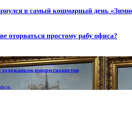
вернулся в самый кошмарный день «Зим
ве оторваться простому рабу офиса?
ты художников-импрессионистов
феля.