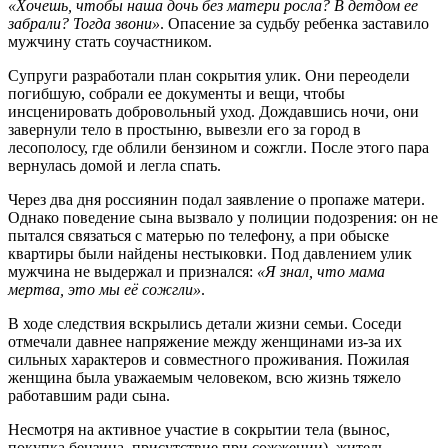
«Хочешь, чтобы наша дочь без матери росла? В детдом ее
забрали? Тогда звони»
. Опасение за судьбу ребенка заставило
мужчину стать соучастником.
Супруги разработали план сокрытия улик. Они переодели
погибшую, собрали ее документы и вещи, чтобы
инсценировать добровольный уход. Дождавшись ночи, они
завернули тело в простыню, вывезли его за город в
лесополосу, где облили бензином и сожгли. После этого пара
вернулась домой и легла спать.
Через два дня россиянин подал заявление о пропаже матери.
Однако поведение сына вызвало у полиции подозрения: он не
пытался связаться с матерью по телефону, а при обыске
квартиры были найдены нестыковки. Под давлением улик
мужчина не выдержал и признался:
«Я знал, что мама
мертва, это мы её сожгли»
.
В ходе следствия вскрылись детали жизни семьи. Соседи
отмечали давнее напряжение между женщинами из-за их
сильных характеров и совместного проживания. Пожилая
женщина была уважаемым человеком, всю жизнь тяжело
работавшим ради сына.
Несмотря на активное участие в сокрытии тела (вынос,
покупка бензина, присутствие при сожжении), житель