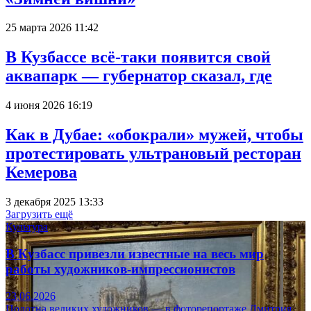
25 марта 2026 11:42
В Кузбассе всё-таки появится свой
аквапарк — губернатор сказал, где
4 июня 2026 16:19
Как в Дубае: «обокрали» мужей, чтобы
протестировать ультрановый ресторан
Кемерова
3 декабря 2025 13:33
Загрузить ещё
Культура
В Кузбасс привезли известные на весь мир
работы художников-импрессионистов
23.06.2026
Полотна великих художников — в фоторепортаже Дмитрия