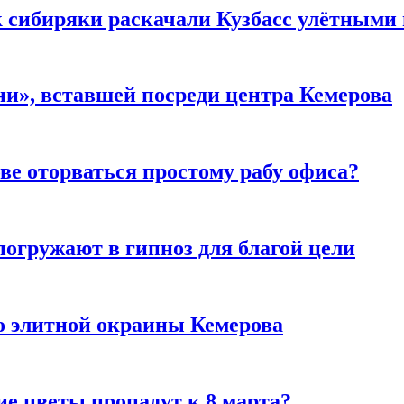
к сибиряки раскачали Кузбасс улётными
и», вставшей посреди центра Кемерова
ве оторваться простому рабу офиса?
погружают в гипноз для благой цели
то элитной окраины Кемерова
ие цветы пропадут к 8 марта?