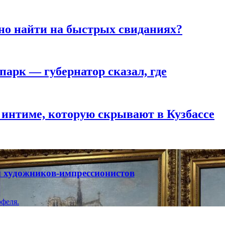
но найти на быстрых свиданиях?
парк — губернатор сказал, где
 интиме, которую скрывают в Кузбассе
ты художников-импрессионистов
феля.