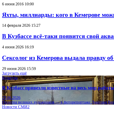
6 июня 2016 10:00
Яхты, миллиарды: кого в Кемерове мож
14 февраля 2026 15:27
В Кузбассе всё-таки появится свой аква
4 июня 2026 16:19
Сексолог из Кемерова выдала правду об
29 июня 2026 15:59
Загрузить ещё
Культура
В Кузбасс привезли известные на весь мир рабо
23.06.2026
Полотна великих художников — в фоторепортаже Дмитрия Вер
Новости СМИ2