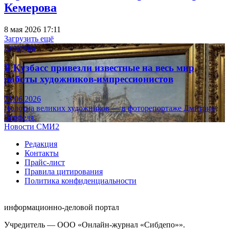
Кемерова
8 мая 2026 17:11
Загрузить ещё
Культура
В Кузбасс привезли известные на весь мир
работы художников-импрессионистов
23.06.2026
Полотна великих художников — в фоторепортаже Дмитрия
Верфеля.
Новости СМИ2
Редакция
Контакты
Прайс-лист
Правила цитирования
Политика конфиденциальности
информационно-деловой портал
Учредитель — ООО «Онлайн-журнал «Сибдепо»».