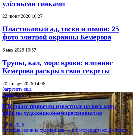
улётными гонками
22 июня 2026 16:27
Пластиковый ад, тоска и помои: 25
фото элитной окраины Кемерова
6 мая 2026 10:57
Трупы, кал, море крови: клининг
Кемерова раскрыл свои секреты
20 января 2026 14:06
Загрузить ещё
Культура
В Кузбасс привезли известные на весь мир
работы художников-импрессионистов
23.06.2026
Полотна великих художников — в фоторепортаже Дмитрия