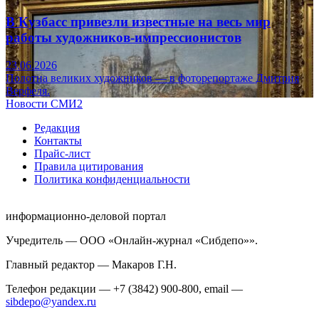
В Кузбасс привезли известные на весь мир
работы художников-импрессионистов
23.06.2026
Полотна великих художников — в фоторепортаже Дмитрия
Верфеля.
Новости СМИ2
Редакция
Контакты
Прайс-лист
Правила цитирования
Политика конфиденциальности
информационно-деловой портал
Учредитель — ООО «Онлайн-журнал «Сибдепо»».
Главный редактор — Макаров Г.Н.
Телефон редакции — +7 (3842) 900-800, email —
sibdepo@yandex.ru