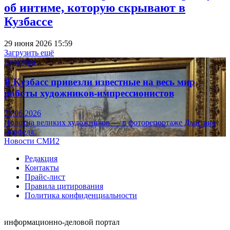
об интиме, которую скрывают в
Кузбассе
29 июня 2026 15:59
Загрузить ещё
Культура
В Кузбасс привезли известные на весь мир
работы художников-импрессионистов
23.06.2026
Полотна великих художников — в фоторепортаже Дмитрия
Верфеля.
Новости СМИ2
Редакция
Контакты
Прайс-лист
Правила цитирования
Политика конфиденциальности
информационно-деловой портал