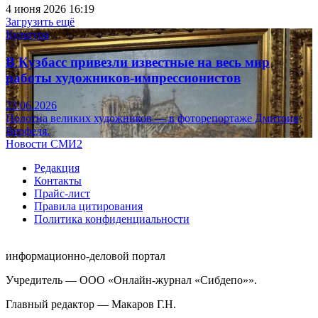
4 июня 2026 16:19
Загрузить ещё
Культура
В Кузбасс привезли известные на весь мир
работы художников-импрессионистов
23.06.2026
Полотна великих художников — в фоторепортаже Дмитрия
Верфеля.
Новости СМИ2
Редакция
Контакты
Прайс-лист
Правила цитирования
Политика конфиденциальности
информационно-деловой портал
Учредитель — ООО «Онлайн-журнал «Сибдепо»».
Главный редактор — Макаров Г.Н.