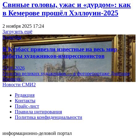
Свиные головы, ужас и «дурдом»: как
в Кемерове прошёл Хэллоуин-2025
2 ноября 2025 17:24
Загрузить ещё
Культура
В Кузбасс привезли известные на весь мир
работы художников-импрессионистов
23.06.2026
Полотна великих художников — в фоторепортаже Дмитрия
Верфеля.
Новости СМИ2
Редакция
Контакты
Прайс-лист
Правила цитирования
Политика конфиденциальности
информационно-деловой портал