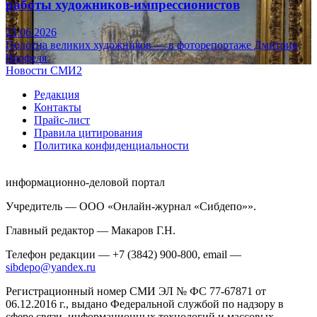
работы художников-импрессионистов
23.06.2026
Полотна великих художников — в фоторепортаже Дмитрия
Верфеля.
Новости СМИ2
Редакция
Контакты
Прайс-лист
Правила цитирования
Политика конфиденциальности
информационно-деловой портал
Учредитель — ООО «Онлайн-журнал «Сибдепо»».
Главный редактор — Макаров Г.Н.
Телефон редакции — +7 (3842) 900-800, email —
sibdepo@yandex.ru
Регистрационный номер СМИ ЭЛ № ФС 77-67871 от
06.12.2016 г., выдано Федеральной службой по надзору в
сфере связи, информационных технологий и массовых