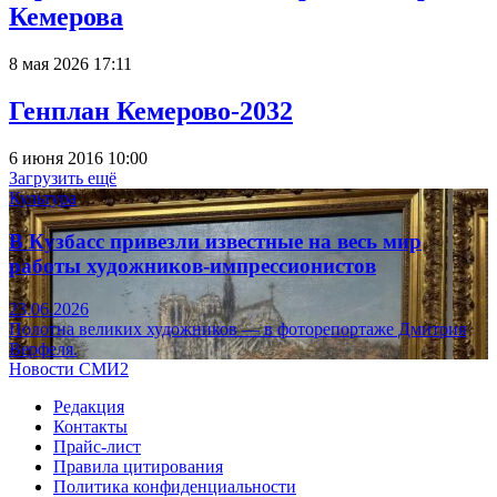
Кемерова
8 мая 2026 17:11
Генплан Кемерово-2032
6 июня 2016 10:00
Загрузить ещё
Культура
В Кузбасс привезли известные на весь мир
работы художников-импрессионистов
23.06.2026
Полотна великих художников — в фоторепортаже Дмитрия
Верфеля.
Новости СМИ2
Редакция
Контакты
Прайс-лист
Правила цитирования
Политика конфиденциальности