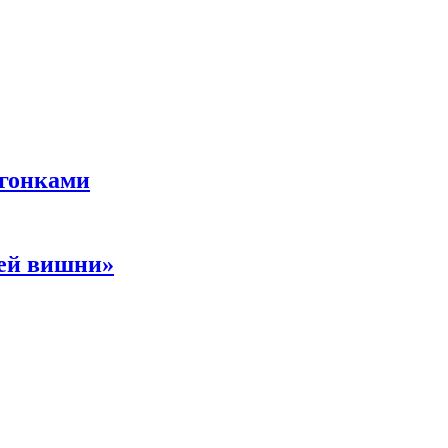
 гонками
ней вишни»