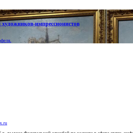
ты художников-импрессионистов
феля.
x.ru