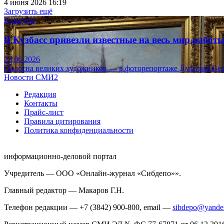
4 июня 2026 16:19
Загрузить ещё
Культура
В Кузбасс привезли известные на весь мир рабо
23.06.2026
Полотна великих художников — в фоторепортаже Дмитрия Вер
Новости СМИ2
Редакция
Контакты
Прайс-лист
Правила цитирования
Политика конфиденциальности
информационно-деловой портал
Учредитель — ООО «Онлайн-журнал «Сибдепо»».
Главный редактор — Макаров Г.Н.
Телефон редакции — +7 (3842) 900-800, email —
sibdepo@yande