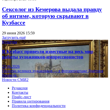
Сексолог из Кемерова выдала правду
об интиме, которую скрывают в
Кузбассе
29 июня 2026 15:59
Загрузить ещё
Культура
В Кузбасс привезли известные на весь мир
работы художников-импрессионистов
23.06.2026
Полотна великих художников — в фоторепортаже Дмитрия
Верфеля.
Новости СМИ2
Редакция
Контакты
Прайс-лист
Правила цитирования
Политика конфиденциальности