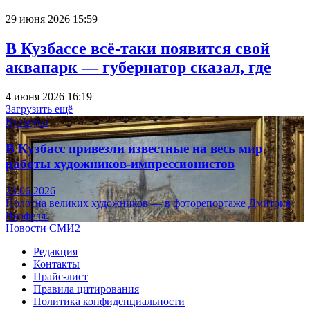
29 июня 2026 15:59
В Кузбассе всё-таки появится свой
аквапарк — губернатор сказал, где
4 июня 2026 16:19
Загрузить ещё
Культура
В Кузбасс привезли известные на весь мир
работы художников-импрессионистов
23.06.2026
Полотна великих художников — в фоторепортаже Дмитрия
Верфеля.
Новости СМИ2
Редакция
Контакты
Прайс-лист
Правила цитирования
Политика конфиденциальности