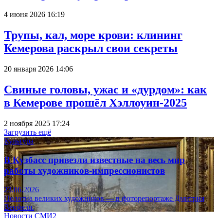
4 июня 2026 16:19
Трупы, кал, море крови: клининг
Кемерова раскрыл свои секреты
20 января 2026 14:06
Свиные головы, ужас и «дурдом»: как
в Кемерове прошёл Хэллоуин-2025
2 ноября 2025 17:24
Загрузить ещё
Культура
В Кузбасс привезли известные на весь мир
работы художников-импрессионистов
23.06.2026
Полотна великих художников — в фоторепортаже Дмитрия
Верфеля.
Новости СМИ2