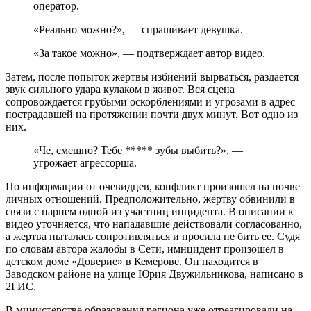
оператор.
«Реально можно?», — спрашивает девушка.
«За такое можно», — подтверждает автор видео.
Затем, после попыток жертвы избиений вырваться, раздается
звук сильного удара кулаком в живот. Вся сцена
сопровождается грубыми оскорблениями и угрозами в адрес
пострадавшей на протяжении почти двух минут. Вот одно из
них.
«Че, смешно? Тебе ***** зубы выбить?», —
угрожает агрессорша.
По информации от очевидцев, конфликт произошел на почве
личных отношений. Предположительно, жертву обвинили в
связи с парнем одной из участниц инцидента. В описании к
видео уточняется, что нападавшие действовали согласованно,
а жертва пыталась сопротивляться и просила не бить ее. Судя
по словам автора жалобы в Сети, имнцидент произошёл в
детском доме «Доверие» в Кемерове. Он находится в
Заводском районе на улице Юрия Двужильникова, написано в
2ГИС.
В министерстве образования региона уже отреагировали на