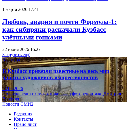
1 марта 2026 17:41
Любовь, авария и почти Формула-1:
как сибиряки раскачали Кузбасс
улётными гонками
22 июня 2026 16:27
Загрузить ещё
Культура
В Кузбасс привезли известные на весь мир
работы художников-импрессионистов
23.06.2026
Полотна великих художников — в фоторепортаже Дмитрия
Верфеля.
Новости СМИ2
Редакция
Контакты
Прайс-лист