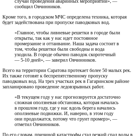
случай проведения аварийных мероприятий», —
сообщил Овчинников.
Кроме того, в городском МЧС определена техника, которая
будет задействована при пропуске паводковых вод.
«Главное, чтобы ливневые решетки в городе были
открыты, так как у нас идет постоянное
промерзание и оттаивание. Наша задача состоит в
том, чтобы решетки были свободны и вода
уходила. В городе обычно паводок скоротечный
— 5-10 дней», — заверил Овчинников.
Всего на территории Саратова протекает более 50 малых рек.
Их также готовят к беспрепятственному пропуску
паводковых вод. На трех участках рек в Гагаринском районе
запланировано проведение ледовзрывных работ.
«В текущем году у нас прогнозируется достаточно
сложная оползневая обстановка, которая началась
в прошлом году, где у нас вдоль берега начались
оползневые подвижки. И, наверно, в этом году
они продолжатся, потому что грунт промерз», —
отметил Овчинников.
По его словам, причиной катастрофы стал резкий спад воды в