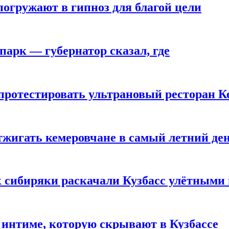
погружают в гипноз для благой цели
парк — губернатор сказал, где
 протестировать ультрановый ресторан К
тжигать кемеровчане в самый летний де
к сибиряки раскачали Кузбасс улётными
 интиме, которую скрывают в Кузбассе