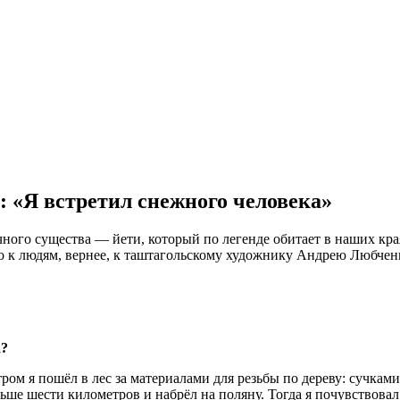
 «Я встретил снежного человека»
чного существа — йети, который по легенде обитает в наших кр
ло к людям, вернее, к таштагольскому художнику Андрею Любчен
а?
ом я пошёл в лес за материалами для резьбы по дереву: сучками,
льше шести километров и набрёл на поляну. Тогда я почувствовал 