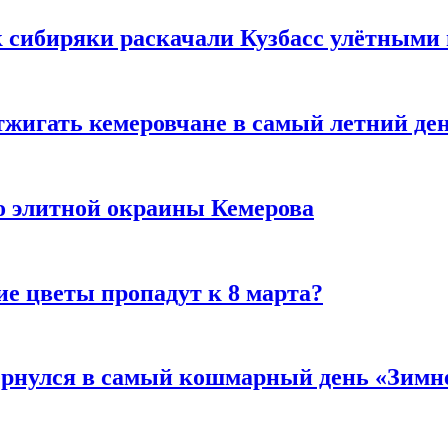
к сибиряки раскачали Кузбасс улётными
тжигать кемеровчане в самый летний де
то элитной окраины Кемерова
ие цветы пропадут к 8 марта?
вернулся в самый кошмарный день «Зим