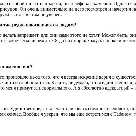
ло с собой ни фотоаппарата, ни телефона с камерой. Однако я в
 рисунок. Он очень внимательно на него посмотрел и начертил на
ружбы, но я в этом не уверен.
ни так редко показываются людям?
то делать запрещает, или они сами этого не хотят. Может быть,
, такое легко пережить? Я до сих пор нахожусь в шоке и не мог
ал именно вас?
то произошло из-за того, что я всегда искренне верил в сущест
у, чисто из любопытства. Кстати, не думаю, что я единственный,
 что меня примут за ненормального. А я абсолютно адекватный – 
зни. Единственное, я стал часто рисовать снежного человека, по
ак сейчас. Вообще я уверен, что мы ещё встретимся с Табаном, 