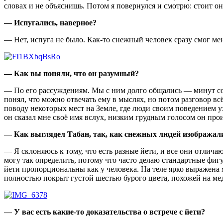
словах и не объяснишь. Потом я повернулся и смотрю: стоит он 
— Испугались, наверное?
— Нет, испуга не было. Как-то снежный человек сразу смог мен
— Как вы поняли, что он разумный?
— По его рассуждениям. Мы с ним долго общались — минут соро
понял, что можно отвечать ему в мыслях, но потом разговор вс
поводу некоторых мест на Земле, где люди своим поведением 
он сказал мне своё имя вслух, низким грудным голосом он прои
— Как выглядел Табан, так, как снежных людей изображали
— Я склоняюсь к тому, что есть разные йети, и все они отлича
могу так определить, потому что часто делаю стандартные фиг
йети пропорциональны как у человека. На теле ярко выражена 
полностью покрыт густой шестью бурого цвета, похожей на мед
— У вас есть какие-то доказательства о встрече с йети?