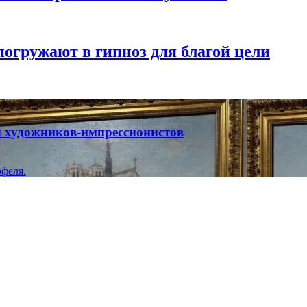
погружают в гипноз для благой цели
ты художников-импрессионистов
феля.