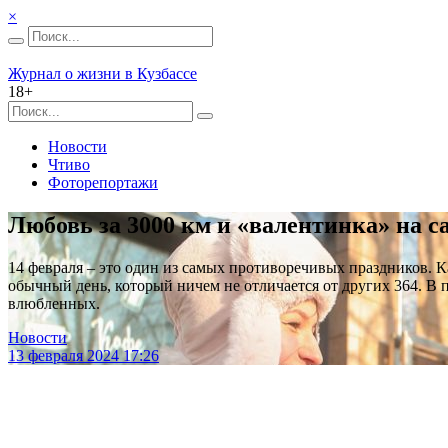
×
Журнал о жизни в Кузбассе
18+
Новости
Чтиво
Фоторепортажи
Любовь за 3000 км и «валентинка» на с
14 февраля – это один из самых противоречивых праздников. Ка
обычный день, который ничем не отличается от других 364. В
влюбленных.
Новости
13 февраля 2024 17:26