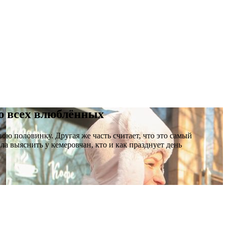
ню всех влюблённых
вою половинку. Другая же часть считает, что это самый
ла выяснить у кемеровчан
,
кто и как празднует день