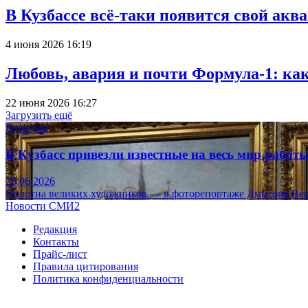
В Кузбассе всё-таки появится свой аква
4 июня 2026 16:19
Любовь, авария и почти Формула-1: ка
22 июня 2026 16:27
Загрузить ещё
Культура
В Кузбасс привезли известные на весь мир рабо
23.06.2026
Полотна великих художников — в фоторепортаже Дмитрия Вер
Новости СМИ2
Редакция
Контакты
Прайс-лист
Правила цитирования
Политика конфиденциальности