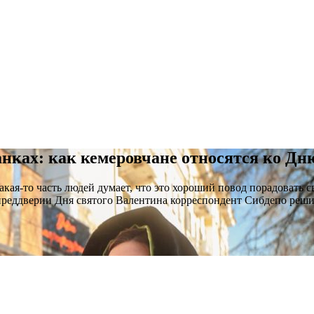
анках: как кемеровчане относятся ко Д
кая-то часть людей думает, что это хороший повод порадовать с
преддверии
Дня святого Валентина корреспондент Сибдепо реши