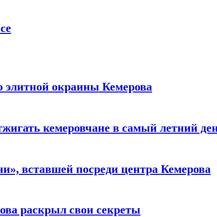
се
то элитной окраины Кемерова
тжигать кемеровчане в самый летний де
и», вставшей посреди центра Кемерова
рова раскрыл свои секреты