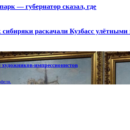
парк — губернатор сказал, где
к сибиряки раскачали Кузбасс улётными
ты художников-импрессионистов
феля.