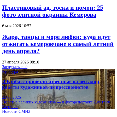
Пластиковый ад, тоска и помои: 25
фото элитной окраины Кемерова
6 мая 2026 10:57
Жара, танцы и море любви: куда идут
отжигать кемеровчане в самый летний
день апреля?
27 апреля 2026 08:10
Загрузить ещё
Культура
В Кузбасс привезли известные на весь мир
работы художников-импрессионистов
23.06.2026
Полотна великих художников — в фоторепортаже Дмитрия
Верфеля.
Новости СМИ2