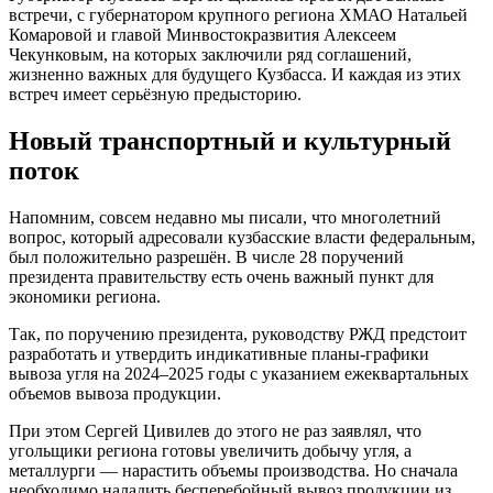
встречи, с губернатором крупного региона ХМАО Натальей
Комаровой и главой Минвостокразвития Алексеем
Чекунковым, на которых заключили ряд соглашений,
жизненно важных для будущего Кузбасса. И каждая из этих
встреч имеет серьёзную предысторию.
Новый транспортный и культурный
поток
Напомним, совсем недавно мы писали, что многолетний
вопрос, который адресовали кузбасские власти федеральным,
был положительно разрешён. В числе 28 поручений
президента правительству есть очень важный пункт для
экономики региона.
Так, по поручению президента, руководству РЖД предстоит
разработать и утвердить индикативные планы-графики
вывоза угля на 2024–2025 годы с указанием ежеквартальных
объемов вывоза продукции.
При этом Сергей Цивилев до этого не раз заявлял, что
угольщики региона готовы увеличить добычу угля, а
металлурги — нарастить объемы производства. Но сначала
необходимо наладить бесперебойный вывоз продукции из