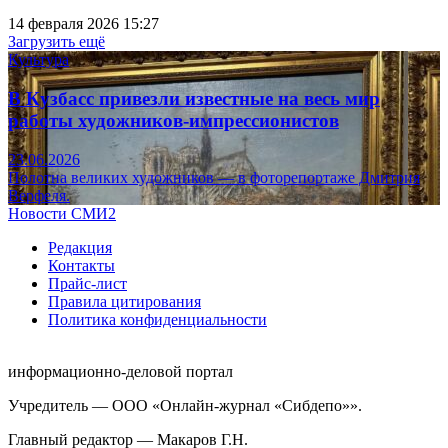
14 февраля 2026 15:27
Загрузить ещё
Культура
В Кузбасс привезли известные на весь мир
работы художников-импрессионистов
23.06.2026
Полотна великих художников — в фоторепортаже Дмитрия
Верфеля.
Новости СМИ2
Редакция
Контакты
Прайс-лист
Правила цитирования
Политика конфиденциальности
информационно-деловой портал
Учредитель — ООО «Онлайн-журнал «Сибдепо»».
Главный редактор — Макаров Г.Н.