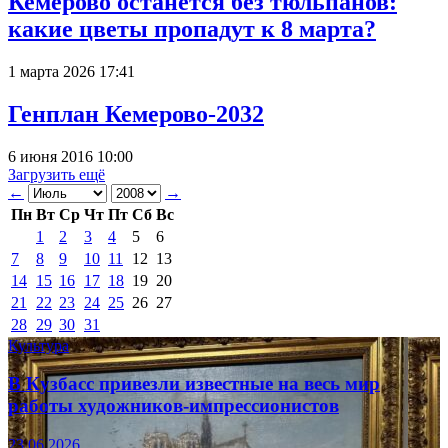
Кемерово останется без тюльпанов:
какие цветы пропадут к 8 марта?
1 марта 2026 17:41
Генплан Кемерово-2032
6 июня 2016 10:00
Загрузить ещё
←
→
Пн
Вт
Ср
Чт
Пт
Сб
Вс
1
2
3
4
5
6
7
8
9
10
11
12
13
14
15
16
17
18
19
20
21
22
23
24
25
26
27
28
29
30
31
Культура
В Кузбасс привезли известные на весь мир
работы художников-импрессионистов
23.06.2026