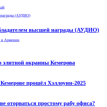
жай
обладателем высшей награды (АУДИО)
е в Армении
то элитной окраины Кемерова
в Кемерове прошёл Хэллоуин-2025
ве оторваться простому рабу офиса?