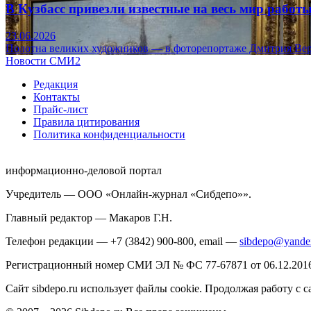
В Кузбасс привезли известные на весь мир рабо
23.06.2026
Полотна великих художников — в фоторепортаже Дмитрия Вер
Новости СМИ2
Редакция
Контакты
Прайс-лист
Правила цитирования
Политика конфиденциальности
информационно-деловой портал
Учредитель — ООО «Онлайн-журнал «Сибдепо»».
Главный редактор — Макаров Г.Н.
Телефон редакции — +7 (3842) 900-800, email —
sibdepo@yande
Регистрационный номер СМИ ЭЛ № ФС 77-67871 от 06.12.2016 
Сайт sibdepo.ru использует файлы cookie. Продолжая работу с