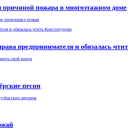
л причиной пожара в многоэтажном доме
ве произошел пожар
права предпринимателя и обязалась чти
вить свой киоск
тёрские песни
кузбасских авторов
ожай