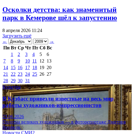
Осколки детства: как знаменитый
парк в Кемерове шёл к запустению
8 апреля 2026 11:24
Загрузить ещё
←
→
Пн
Вт
Ср
Чт
Пт
Сб
Вс
1
2
3
4
5
6
7
8
9
10
11
12
13
14
15
16
17
18
19
20
21
22
23
24
25
26
27
28
29
30
31
Культура
В Кузбасс привезли известные на весь мир
работы художников-импрессионистов
23.06.2026
Полотна великих художников — в фоторепортаже Дмитрия
Верфеля.
Новости СМИ2