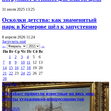
31 июля 2025 13:25
Осколки детства: как знаменитый
парк в Кемерове шёл к запустению
8 апреля 2026 11:24
Загрузить ещё
←
→
Пн
Вт
Ср
Чт
Пт
Сб
Вс
1
2
3
4
5
6
7
8
9
10
11
12
13
14
15
16
17
18
19
20
21
22
23
24
25
26
27
28
Культура
В Кузбасс привезли известные на весь мир
работы художников-импрессионистов
23.06.2026