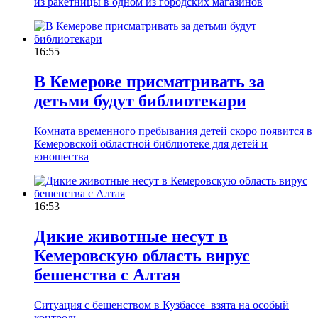
из ракетницы в одном из городских магазинов
16:55
В Кемерове присматривать за
детьми будут библиотекари
Комната временного пребывания детей скоро появится в
Кемеровской областной библиотеке для детей и
юношества
16:53
Дикие животные несут в
Кемеровскую область вирус
бешенства с Алтая
Ситуация с бешенством в Кузбассе взята на особый
контроль