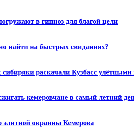
погружают в гипноз для благой цели
но найти на быстрых свиданиях?
к сибиряки раскачали Кузбасс улётными
тжигать кемеровчане в самый летний де
то элитной окраины Кемерова