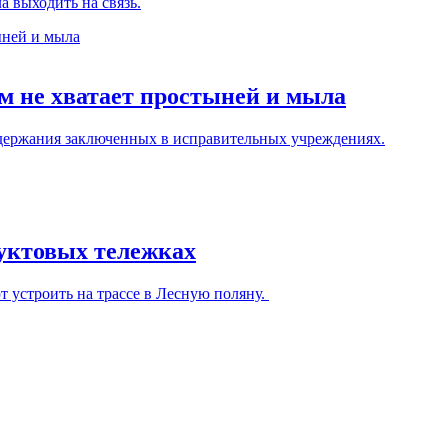
а выходить на связь.
м не хватает простыней и мыла
держания заключенных в исправительных учреждениях.
дуктовых тележках
устроить на трассе в Лесную поляну.