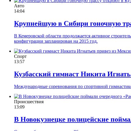
Авто
14:04
Крупнейшую в Сибири гоночную трас
В Кемеровской области продолжается активное строитель
конфигурации запланирован на 2015 год.
Спорт
13:57
Кузбасский гимнаст Никита Игнать
Международные соревнования по спортивной гимнастике п
Происшествия
13:09
В Новокузнецке полицейские пойма