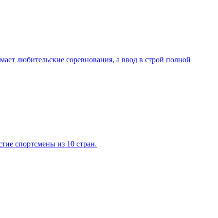
мает любительские соревнования, а ввод в строй полной
тие спортсмены из 10 стран.