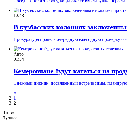
Соседи забили тревогу, когда 86-летняя старушка перестал
12:48
В кузбасских колониях заключенны
Прокуратура провела очередную ежегодную проверку со
Авто
01:34
Кемеровчане будут кататься на про
Снежный пикник, посвящённый встрече зимы, планируют 
«
1
2
Чтиво
Лучшее