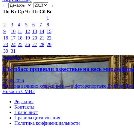
←
→
Пн
Вт
Ср
Чт
Пт
Сб
Вс
1
2
3
4
5
6
7
8
9
10
11
12
13
14
15
16
17
18
19
20
21
22
23
24
25
26
27
28
29
30
31
Культура
В Кузбасс привезли известные на весь мир рабо
23.06.2026
Полотна великих художников — в фоторепортаже Дмитрия Вер
Новости СМИ2
Редакция
Контакты
Прайс-лист
Правила цитирования
Политика конфиденциальности