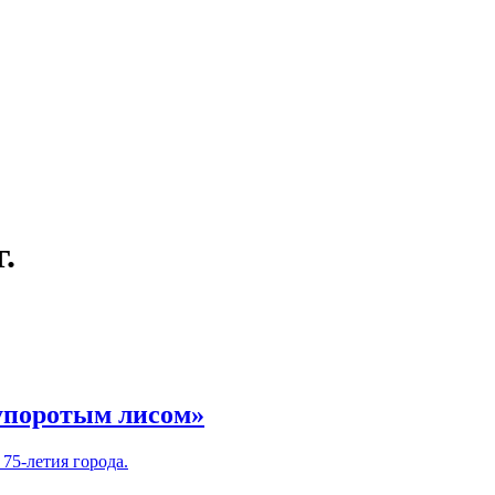
.
«упоротым лисом»
75-летия города.