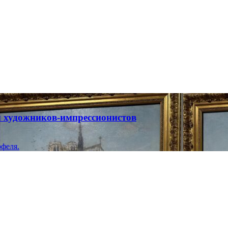
ты художников-импрессионистов
феля.