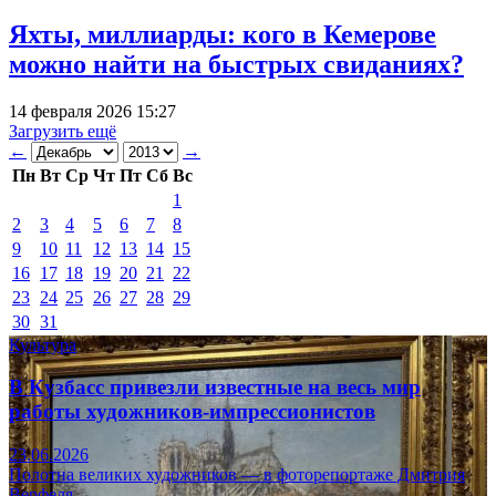
Яхты, миллиарды: кого в Кемерове
можно найти на быстрых свиданиях?
14 февраля 2026 15:27
Загрузить ещё
←
→
Пн
Вт
Ср
Чт
Пт
Сб
Вс
1
2
3
4
5
6
7
8
9
10
11
12
13
14
15
16
17
18
19
20
21
22
23
24
25
26
27
28
29
30
31
Культура
В Кузбасс привезли известные на весь мир
работы художников-импрессионистов
23.06.2026
Полотна великих художников — в фоторепортаже Дмитрия
Верфеля.