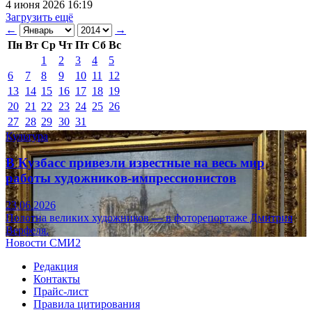
4 июня 2026 16:19
Загрузить ещё
←
→
Пн
Вт
Ср
Чт
Пт
Сб
Вс
1
2
3
4
5
6
7
8
9
10
11
12
13
14
15
16
17
18
19
20
21
22
23
24
25
26
27
28
29
30
31
Культура
В Кузбасс привезли известные на весь мир
работы художников-импрессионистов
23.06.2026
Полотна великих художников — в фоторепортаже Дмитрия
Верфеля.
Новости СМИ2
Редакция
Контакты
Прайс-лист
Правила цитирования