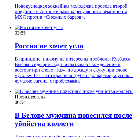
Новокузнецкая хоккейная молодёжка провела второй
поединок в Астане в рамках регулярного чемпионата
МХЛ против «Снежных барсов».
03:55
Россия не хочет угля
В принципе, никому не интересны проблемы Кузбасса.
Высоко сидящие люди испытывают вожделение и
восторг при слове «газ», но досаду и скуку при слове
«уголь». Газ – это красивая труба с долларами, а уголь –
чумазые вагоны с проблемами.
Происшествия
00:54
В Белове мужчина повесился после
убийства коллеги
Тела двух мужчин обнаружили в помещении