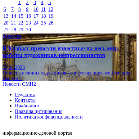
1
2
3
4
5
6
7
8
9
10
11
12
13
14
15
16
17
18
19
20
21
22
23
24
25
26
27
28
29
30
Культура
В Кузбасс привезли известные на весь мир
работы художников-импрессионистов
23.06.2026
Полотна великих художников — в фоторепортаже Дмитрия
Верфеля.
Новости СМИ2
Редакция
Контакты
Прайс-лист
Правила цитирования
Политика конфиденциальности
информационно-деловой портал