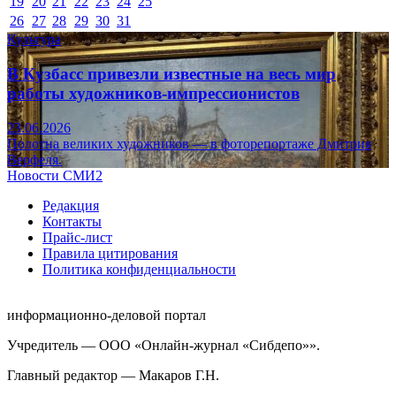
19
20
21
22
23
24
25
26
27
28
29
30
31
Культура
В Кузбасс привезли известные на весь мир
работы художников-импрессионистов
23.06.2026
Полотна великих художников — в фоторепортаже Дмитрия
Верфеля.
Новости СМИ2
Редакция
Контакты
Прайс-лист
Правила цитирования
Политика конфиденциальности
информационно-деловой портал
Учредитель — ООО «Онлайн-журнал «Сибдепо»».
Главный редактор — Макаров Г.Н.