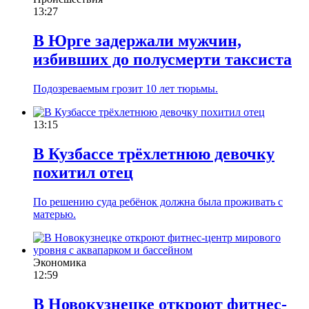
13:27
В Юрге задержали мужчин,
избивших до полусмерти таксиста
Подозреваемым грозит 10 лет тюрьмы.
13:15
В Кузбассе трёхлетнюю девочку
похитил отец
По решению суда ребёнок должна была проживать с
матерью.
Экономика
12:59
В Новокузнецке откроют фитнес-