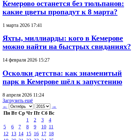
Кемерово останется без тюльпанов:
какие цветы пропадут к 8 марта?
1 марта 2026 17:41
Яхты, миллиарды: кого в Кемерове
можно найти на быстрых свиданиях?
14 февраля 2026 15:27
Осколки детства: как знаменитый
парк в Кемерове шёл к запустению
8 апреля 2026 11:24
Загрузить ещё
←
→
Пн
Вт
Ср
Чт
Пт
Сб
Вс
1
2
3
4
5
6
7
8
9
10
11
12
13
14
15
16
17
18