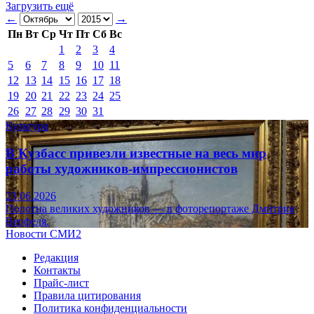
Загрузить ещё
←
→
Пн
Вт
Ср
Чт
Пт
Сб
Вс
1
2
3
4
5
6
7
8
9
10
11
12
13
14
15
16
17
18
19
20
21
22
23
24
25
26
27
28
29
30
31
Культура
В Кузбасс привезли известные на весь мир
работы художников-импрессионистов
23.06.2026
Полотна великих художников — в фоторепортаже Дмитрия
Верфеля.
Новости СМИ2
Редакция
Контакты
Прайс-лист
Правила цитирования
Политика конфиденциальности