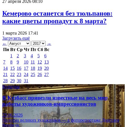
27 апреля 2026 08:10
Кемерово останется без тюльпанов:
какие цветы пропадут к 8 марта?
1 марта 2026 17:41
Загрузить ещё
←
→
Пн
Вт
Ср
Чт
Пт
Сб
Вс
1
2
3
4
5
6
7
8
9
10
11
12
13
14
15
16
17
18
19
20
21
22
23
24
25
26
27
28
29
30
31
Культура
В Кузбасс привезли известные на весь мир
работы художников-импрессионистов
23.06.2026
Полотна великих художников — в фоторепортаже Дмитрия
Верфеля.