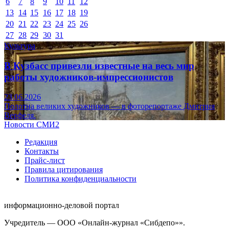
6
7
8
9
10
11
12
13
14
15
16
17
18
19
20
21
22
23
24
25
26
27
28
29
30
31
Культура
В Кузбасс привезли известные на весь мир
работы художников-импрессионистов
23.06.2026
Полотна великих художников — в фоторепортаже Дмитрия
Верфеля.
Новости СМИ2
Редакция
Контакты
Прайс-лист
Правила цитирования
Политика конфиденциальности
информационно-деловой портал
Учредитель — ООО «Онлайн-журнал «Сибдепо»».