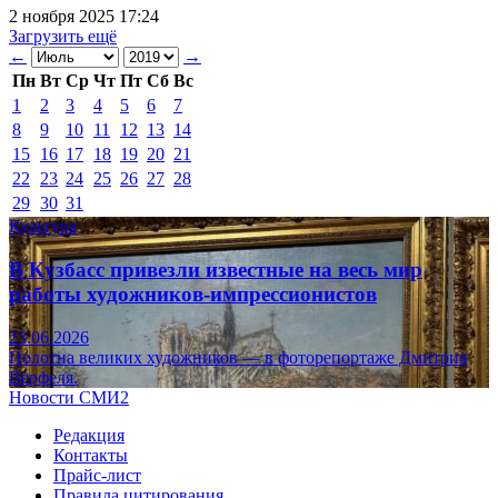
2 ноября 2025 17:24
Загрузить ещё
←
→
Пн
Вт
Ср
Чт
Пт
Сб
Вс
1
2
3
4
5
6
7
8
9
10
11
12
13
14
15
16
17
18
19
20
21
22
23
24
25
26
27
28
29
30
31
Культура
В Кузбасс привезли известные на весь мир
работы художников-импрессионистов
23.06.2026
Полотна великих художников — в фоторепортаже Дмитрия
Верфеля.
Новости СМИ2
Редакция
Контакты
Прайс-лист
Правила цитирования