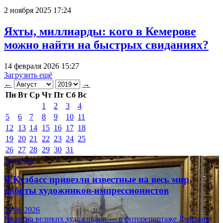
2 ноября 2025 17:24
Яхты, миллиарды: кого в Кемерове
можно найти на быстрых свиданиях?
14 февраля 2026 15:27
Загрузить ещё
←
→
Пн
Вт
Ср
Чт
Пт
Сб
Вс
1
2
3
4
5
6
7
8
9
10
11
12
13
14
15
16
17
18
19
20
21
22
23
24
25
26
27
28
29
30
31
Культура
В Кузбасс привезли известные на весь мир
работы художников-импрессионистов
23.06.2026
Полотна великих художников — в фоторепортаже Дмитрия