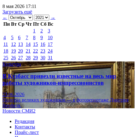
8 мая 2026 17:11
Загрузить ещё
←
→
Пн
Вт
Ср
Чт
Пт
Сб
Вс
1
2
3
4
5
6
7
8
9
10
11
12
13
14
15
16
17
18
19
20
21
22
23
24
25
26
27
28
29
30
31
Культура
В Кузбасс привезли известные на весь мир
работы художников-импрессионистов
23.06.2026
Полотна великих художников — в фоторепортаже Дмитрия
Верфеля.
Новости СМИ2
Редакция
Контакты
Прайс-лист