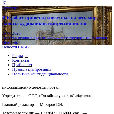
31
Культура
В Кузбасс привезли известные на весь мир
работы художников-импрессионистов
23.06.2026
Полотна великих художников — в фоторепортаже Дмитрия
Верфеля.
Новости СМИ2
Редакция
Контакты
Прайс-лист
Правила цитирования
Политика конфиденциальности
информационно-деловой портал
Учредитель — ООО «Онлайн-журнал «Сибдепо»».
Главный редактор — Макаров Г.Н.
Телефон редакции — +7 (3842) 900-800, email —