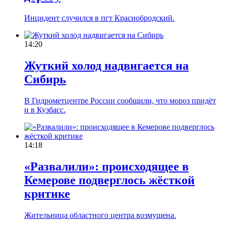
Инцидент случился в пгт Краснобродский.
14:20
Жуткий холод надвигается на
Сибирь
В Гидрометцентре России сообщили, что мороз придёт
и в Кузбасс.
14:18
«Развалили»: происходящее в
Кемерове подверглось жёсткой
критике
Жительница областного центра возмущена.