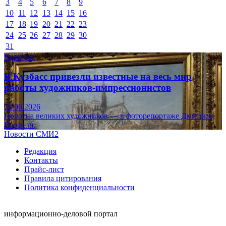
3
4
5
6
7
8
9
10
11
12
13
14
15
16
17
18
19
20
21
22
23
24
25
26
27
28
29
30
31
Культура
В Кузбасс привезли известные на весь мир
работы художников-импрессионистов
23.06.2026
Полотна великих художников — в фоторепортаже Дмитрия
Верфеля.
Новости СМИ2
Редакция
Контакты
Прайс-лист
Правила цитирования
Политика конфиденциальности
информационно-деловой портал