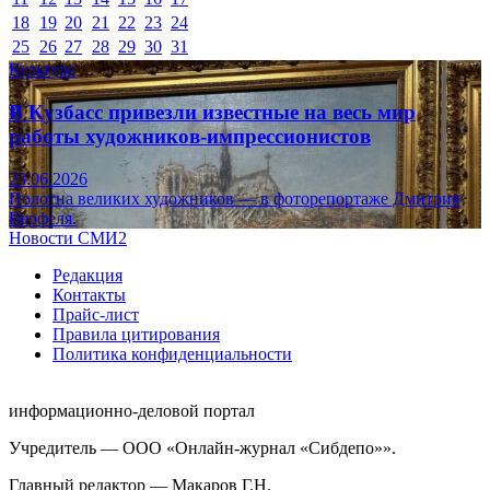
18
19
20
21
22
23
24
25
26
27
28
29
30
31
Культура
В Кузбасс привезли известные на весь мир
работы художников-импрессионистов
23.06.2026
Полотна великих художников — в фоторепортаже Дмитрия
Верфеля.
Новости СМИ2
Редакция
Контакты
Прайс-лист
Правила цитирования
Политика конфиденциальности
информационно-деловой портал
Учредитель — ООО «Онлайн-журнал «Сибдепо»».
Главный редактор — Макаров Г.Н.