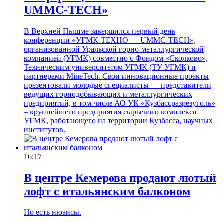
UMMC-ТЕСН»
В Верхней Пышме завершился первый день
конференции «УГМК-ТЕХНО — UMMC-ТЕСН»,
организованной Уральской горно-металлургической
компанией (УГМК) совместно с Фондом «Сколково»,
Техническим университетом УГМК (ТУ УГМК) и
партнерами MineTech. Свои инновационные проекты
презентовали молодые специалисты — представители
ведущих горнодобывающих и металлургических
предприятий, в том числе АО УК «Кузбассразрезуголь»
– крупнейшего предприятия сырьевого комплекса
УГМК, работающего на территории Кузбасса, научных
институтов.
16:17
В центре Кемерова продают лютый
лофт с итальянским балконом
Но есть нюансы.