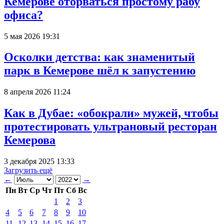
Кемерове оторваться простому рабу
офиса?
5 мая 2026 19:31
Осколки детства: как знаменитый
парк в Кемерове шёл к запустению
8 апреля 2026 11:24
Как в Дубае: «обокрали» мужей, чтобы
протестировать ультрановый ресторан
Кемерова
3 декабря 2025 13:33
Загрузить ещё
←
→
Пн
Вт
Ср
Чт
Пт
Сб
Вс
1
2
3
4
5
6
7
8
9
10
11
12
13
14
15
16
17