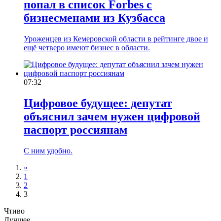
попал в список Forbes с
бизнесменами из Кузбасса
Уроженцев из Кемеровской области в рейтинге двое и
ещё четверо имеют бизнес в области.
07:32
Цифровое будущее: депутат
объяснил зачем нужен цифровой
паспорт россиянам
С ним удобно.
«
1
2
3
Чтиво
Лучшее