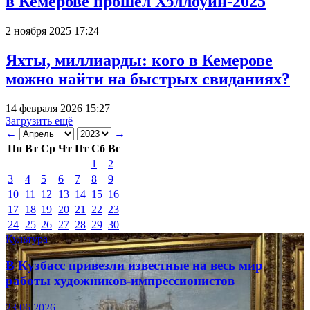
в Кемерове прошёл Хэллоуин-2025
2 ноября 2025 17:24
Яхты, миллиарды: кого в Кемерове
можно найти на быстрых свиданиях?
14 февраля 2026 15:27
Загрузить ещё
←
→
Пн
Вт
Ср
Чт
Пт
Сб
Вс
1
2
3
4
5
6
7
8
9
10
11
12
13
14
15
16
17
18
19
20
21
22
23
24
25
26
27
28
29
30
Культура
В Кузбасс привезли известные на весь мир
работы художников-импрессионистов
23.06.2026