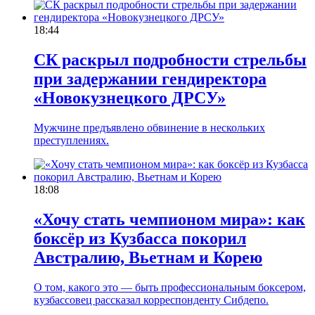
18:44
СК раскрыл подробности стрельбы
при задержании гендиректора
«Новокузнецкого ДРСУ»
Мужчине предъявлено обвинение в нескольких
преступлениях.
18:08
«Хочу стать чемпионом мира»: как
боксёр из Кузбасса покорил
Австралию, Вьетнам и Корею
О том, какого это — быть профессиональным боксером,
кузбассовец рассказал корреспонденту Сибдепо.