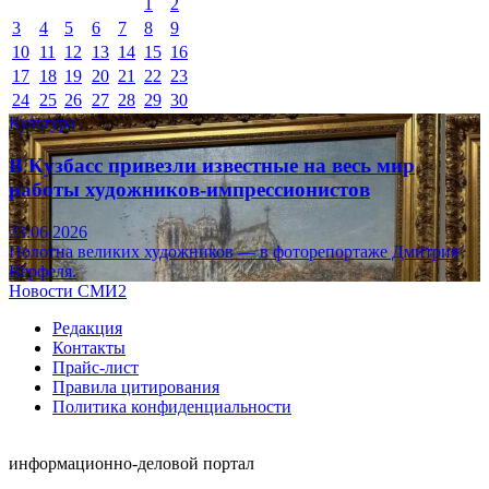
1
2
3
4
5
6
7
8
9
10
11
12
13
14
15
16
17
18
19
20
21
22
23
24
25
26
27
28
29
30
Культура
В Кузбасс привезли известные на весь мир
работы художников-импрессионистов
23.06.2026
Полотна великих художников — в фоторепортаже Дмитрия
Верфеля.
Новости СМИ2
Редакция
Контакты
Прайс-лист
Правила цитирования
Политика конфиденциальности
информационно-деловой портал