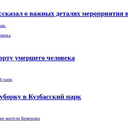
ассказал о важных деталях мероприятия 
ша.
орту умершего человека
уборку в Кузбасский парк