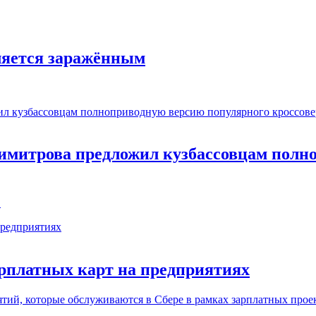
ляется заражённым
имитрова предложил кузбассовцам полн
.
арплатных карт на предприятиях
тий, которые обслуживаются в Сбере в рамках зарплатных проект