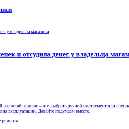
овки
енек и отсудила денег у владельца мага
й раз встаёт вопрос – что выбрать ручной инструмент или спец
ловия эксплуатации. Давайте подумаем вместе.