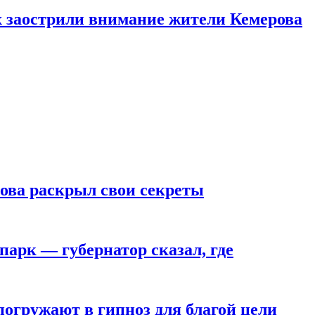
х заострили внимание жители Кемерова
рова раскрыл свои секреты
парк — губернатор сказал, где
погружают в гипноз для благой цели