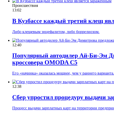
Происшествия
13:02
В Кузбассе каждый третий клещ яв
Либо клещевым энцефалитом, либо боррелиозом.
12:40
Популярный автодилер Ай-Би-Эм Д
кроссовера OMODA C5
Его «начинка» оказалась мощнее, чем у раннего варианта
12:38
Сбер упростил процедуру выдачи з
Процесс выдачи зарплатных карт на территории предприя