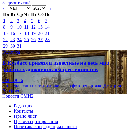
Загрузить ещё
←
→
Пн
Вт
Ср
Чт
Пт
Сб
Вс
1
2
3
4
5
6
7
8
9
10
11
12
13
14
15
16
17
18
19
20
21
22
23
24
25
26
27
28
29
30
31
Культура
В Кузбасс привезли известные на весь мир
работы художников-импрессионистов
23.06.2026
Полотна великих художников — в фоторепортаже Дмитрия
Верфеля.
Новости СМИ2
Редакция
Контакты
Прайс-лист
Правила цитирования
Политика конфиденциальности