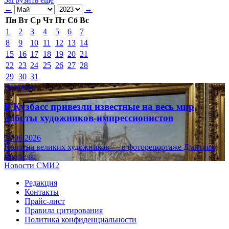
←
→
Пн
Вт
Ср
Чт
Пт
Сб
Вс
1
2
3
4
5
6
7
8
9
10
11
12
13
14
15
16
17
18
19
20
21
22
23
24
25
26
27
28
29
30
31
Культура
В Кузбасс привезли известные на весь мир
работы художников-импрессионистов
23.06.2026
Полотна великих художников — в фоторепортаже Дмитрия
Верфеля.
Новости СМИ2
Редакция
Контакты
Прайс-лист
Правила цитирования
Политика конфиденциальности