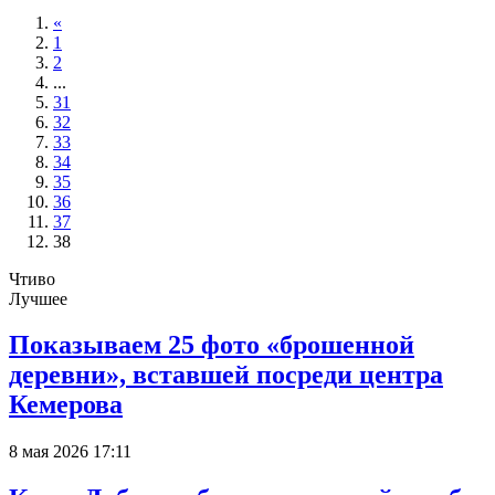
«
1
2
...
31
32
33
34
35
36
37
38
Чтиво
Лучшее
Показываем 25 фото «брошенной
деревни», вставшей посреди центра
Кемерова
8 мая 2026 17:11