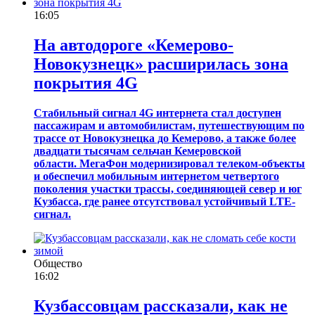
16:05
На автодороге «Кемерово-
Новокузнецк» расширилась зона
покрытия 4G
Стабильный сигнал 4
G
интернета стал доступен
пассажирам и автомобилистам, путешествующим по
трассе о
т Новокузнецка до Кемерово
, а также
более
двадцати тысячам сельчан
Кемеровской
области
.
МегаФон модернизировал телеком-объекты
и обеспечил мобильным интернетом четвертого
поколения участки трассы, соединяющей север и юг
К
узбасса, где ранее отсутствовал
устойчив
ый
LTE
-
сигнал
.
Общество
16:02
Кузбассовцам рассказали, как не