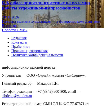
В Кузбасс привезли известные на весь мир
работы художников-импрессионистов
23.06.2026
Полотна великих художников — в фоторепортаже Дмитрия
Верфеля.
Новости СМИ2
Редакция
Контакты
Прайс-лист
Правила цитирования
Политика конфиденциальности
информационно-деловой портал
Учредитель — ООО «Онлайн-журнал «Сибдепо»».
Главный редактор — Макаров Г.Н.
Телефон редакции — +7 (3842) 900-800, email —
sibdepo@yandex.ru
Регистрационный номер СМИ ЭЛ № ФС 77-67871 от