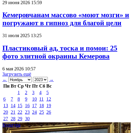
29 июня 2026 15:59
Кемеровчанам массово «моют мозги» и
погружают в гипноз для благой цели
31 июля 2025 13:25
Пластиковый ад, тоска и помои: 25
фото элитной окраины Кемерова
6 мая 2026 10:57
Загрузить ещё
←
→
Пн
Вт
Ср
Чт
Пт
Сб
Вс
1
2
3
4
5
6
7
8
9
10
11
12
13
14
15
16
17
18
19
20
21
22
23
24
25
26
27
28
29
30
Культура