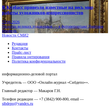
В Кузбасс привезли известные на весь мир
работы художников-импрессионистов
23.06.2026
Полотна великих художников — в фоторепортаже Дмитрия
Верфеля.
Новости СМИ2
Редакция
Контакты
Прайс-лист
Правила цитирования
Политика конфиденциальности
информационно-деловой портал
Учредитель — ООО «Онлайн-журнал «Сибдепо»».
Главный редактор — Макаров Г.Н.
Телефон редакции — +7 (3842) 900-800, email —
sibdepo@yandex.ru