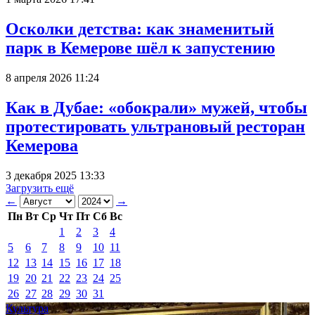
Осколки детства: как знаменитый
парк в Кемерове шёл к запустению
8 апреля 2026 11:24
Как в Дубае: «обокрали» мужей, чтобы
протестировать ультрановый ресторан
Кемерова
3 декабря 2025 13:33
Загрузить ещё
←
→
Пн
Вт
Ср
Чт
Пт
Сб
Вс
1
2
3
4
5
6
7
8
9
10
11
12
13
14
15
16
17
18
19
20
21
22
23
24
25
26
27
28
29
30
31
Культура