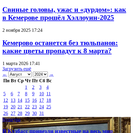
Свиные головы, ужас и «дурдом»: как
в Кемерове прошёл Хэллоуин-2025
2 ноября 2025 17:24
Кемерово останется без тюльпанов:
какие цветы пропадут к 8 марта?
1 марта 2026 17:41
Загрузить ещё
←
→
Пн
Вт
Ср
Чт
Пт
Сб
Вс
1
2
3
4
5
6
7
8
9
10
11
12
13
14
15
16
17
18
19
20
21
22
23
24
25
26
27
28
29
30
31
Культура
В Кузбасс привезли известные на весь мир