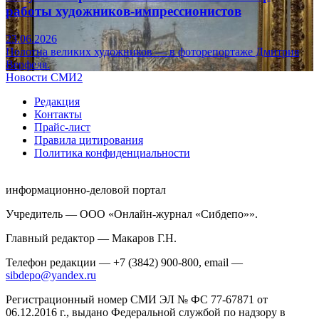
работы художников-импрессионистов
23.06.2026
Полотна великих художников — в фоторепортаже Дмитрия
Верфеля.
Новости СМИ2
Редакция
Контакты
Прайс-лист
Правила цитирования
Политика конфиденциальности
информационно-деловой портал
Учредитель — ООО «Онлайн-журнал «Сибдепо»».
Главный редактор — Макаров Г.Н.
Телефон редакции — +7 (3842) 900-800, email —
sibdepo@yandex.ru
Регистрационный номер СМИ ЭЛ № ФС 77-67871 от
06.12.2016 г., выдано Федеральной службой по надзору в